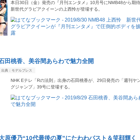
本日30日（金）発売の『月刊エンタメ』10月号にNMB48から期
新世代グラビアクイーンの上西怜が登場する。
/29 石田桃香、美谷間あらわで魅力全開
出典：モデルプレス
NHK Eテレ「Rの法則」出身の石田桃香が、29日発売の「週刊ヤ
グジャンプ」39号に登場する。
/28 大原優乃“10代最後の夏”にたわわバスト＆笑顔輝く