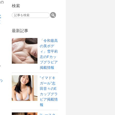
待の
検索
最新記事
「令和最高
の美ボデ
ィ」雪平莉
左のFカッ
プグラビア
ン
掲載情報
“イマドキ
ガール”志
田音々のE
カップグラ
ビア掲載情
報