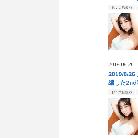
お：大原優乃
2019
-
08
-
26
2019/8
縮した2n
お：大原優乃