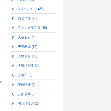
ラ
あ：あまつまりな (23)
グ
あ：あまつ様 (23)
い
あ：アンジェラ芽衣 (20)
あ：天使もも (4)
あ：天羽希純 (10)
あ：天野きき (12)
あ：天野ひかる (7)
あ：安倍乙 (5)
デ
あ：安藤咲桜 (2)
あ：安部若菜 (6)
あ：彩川ひなの (2)