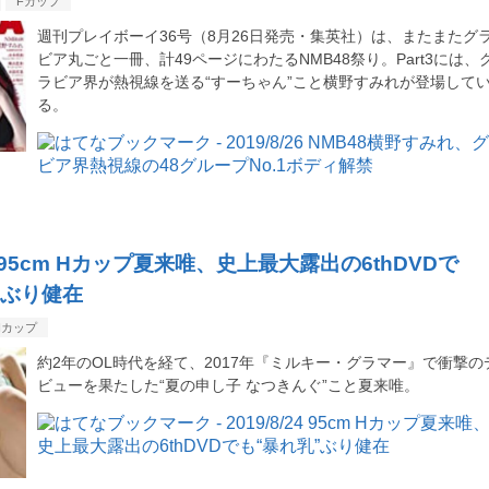
Fカップ
週刊プレイボーイ36号（8月26日発売・集英社）は、またまたグ
ビア丸ごと一冊、計49ページにわたるNMB48祭り。Part3には、
ラビア界が熱視線を送る“すーちゃん”こと横野すみれが登場して
る。
/24 95cm Hカップ夏来唯、史上最大露出の6thDVDで
”ぶり健在
Hカップ
約2年のOL時代を経て、2017年『ミルキー・グラマー』で衝撃の
ビューを果たした“夏の申し子 なつきんぐ”こと夏来唯。