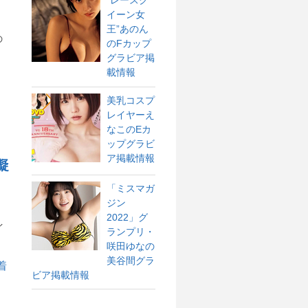
“レースク
イーン女
王”あのん
の
のFカップ
グラビア掲
載情報
美乳コスプ
レイヤーえ
なこのEカ
ップグラビ
ア掲載情報
凝
「ミスマガ
ジン
2022」グ
イ
ランプリ・
咲田ゆなの
美谷間グラ
ビア掲載情報