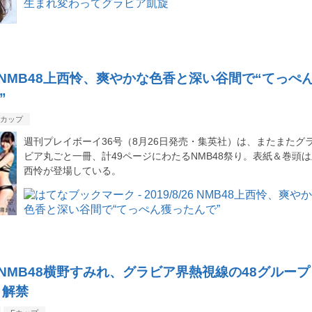
/26 NMB48上西怜、爽やかな色香と深い谷間で“てっぺ
”
Fカップ
週刊プレイボーイ36号（8月26日発売・集英社）は、またまたグ
ビア丸ごと一冊、計49ページにわたるNMB48祭り。表紙＆巻頭
西怜が登場している。
/26 NMB48横野すみれ、グラビア界熱視線の48グループ
ィ解禁