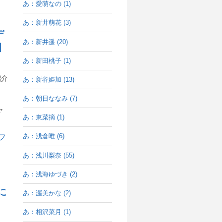
あ：愛萌なの (1)
あ：新井萌花 (3)
デ
あ：新井遥 (20)
】
あ：新田桃子 (1)
紹介
あ：新谷姫加 (13)
あ：朝日ななみ (7)
ャ
あ：東菜摘 (1)
あ：浅倉唯 (6)
あ：浅川梨奈 (55)
あ：浅海ゆづき (2)
に
あ：渥美かな (2)
あ：相沢菜月 (1)