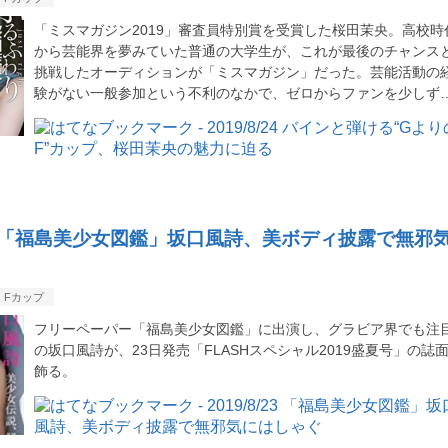
「ミスマガジン2019」審査員特別賞を受賞した桜田茉央。高校時
から芸能界を夢みていた普通の大学生が、これが最後のチャンス
挑戦したオーディションが「ミスマガジン」だった。芸能活動の
験がない一般参加という不利のなかで、ゼロからファンを少しず
8/23 「福島美少女図鑑」坂口風詩、美ボディ披露で無邪
Fカップ
フリーペーパー「福島美少女図鑑」に出演し、グラビア界でも注
の坂口風詩が、23日発売「FLASHスペシャル2019盛夏号」の誌
飾る。