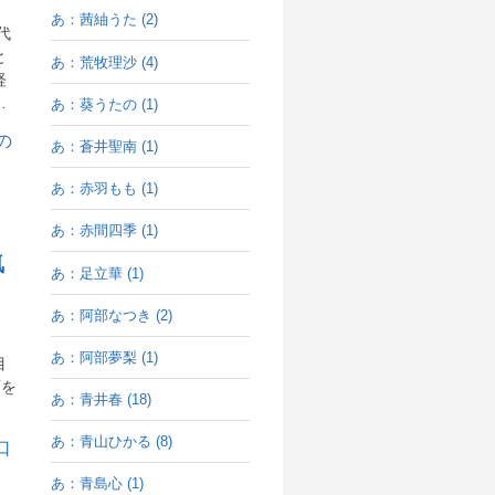
あ：茜紬うた (2)
代
と
あ：荒牧理沙 (4)
経
…
あ：葵うたの (1)
あ：蒼井聖南 (1)
あ：赤羽もも (1)
あ：赤間四季 (1)
気
あ：足立華 (1)
あ：阿部なつき (2)
あ：阿部夢梨 (1)
目
面を
あ：青井春 (18)
あ：青山ひかる (8)
あ：青島心 (1)