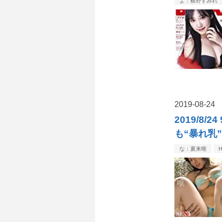
よ：横野すみれ
2019
-
08
-
24
2019/8
も“暴れ乳
な：夏来唯